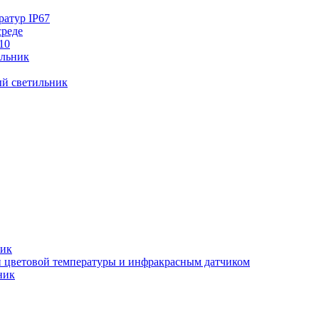
ратур IP67
среде
10
ильник
й светильник
ник
ки цветовой температуры и инфракрасным датчиком
ник