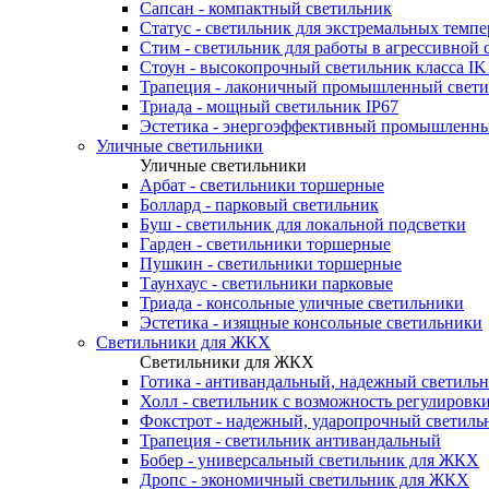
Сапсан - компактный светильник
Статус - светильник для экстремальных темпе
Стим - светильник для работы в агрессивной 
Стоун - высокопрочный светильник класса IK
Трапеция - лаконичный промышленный свет
Триада - мощный светильник IP67
Эстетика - энергоэффективный промышленны
Уличные светильники
Уличные светильники
Арбат - светильники торшерные
Боллард - парковый светильник
Буш - светильник для локальной подсветки
Гарден - светильники торшерные
Пушкин - светильники торшерные
Таунхаус - светильники парковые
Триада - консольные уличные светильники
Эстетика - изящные консольные светильники
Светильники для ЖКХ
Светильники для ЖКХ
Готика - антивандальный, надежный светиль
Холл - светильник с возможность регулиров
Фокстрот - надежный, ударопрочный светиль
Трапеция - светильник антивандальный
Бобер - универсальный светильник для ЖКХ
Дропс - экономичный светильник для ЖКХ