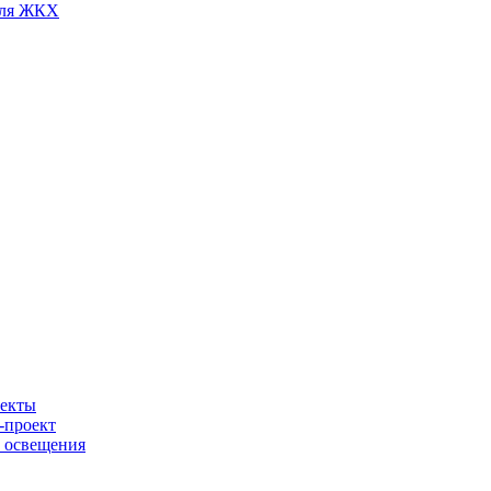
для ЖКХ
ъекты
-проект
о освещения