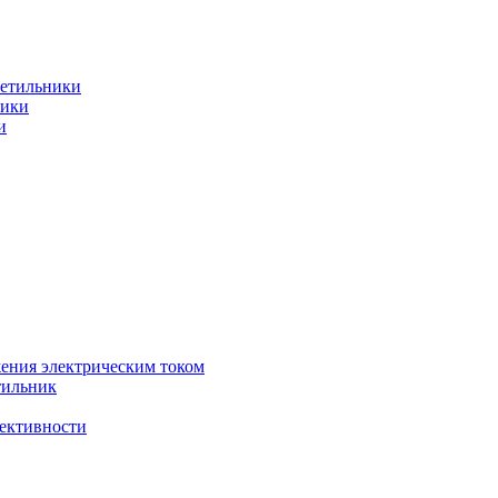
ветильники
ники
и
жения электрическим током
тильник
фективности