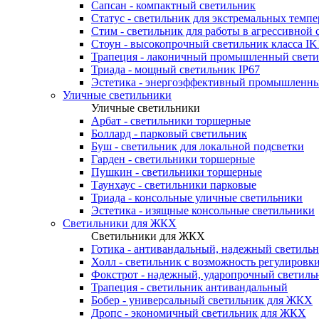
Сапсан - компактный светильник
Статус - светильник для экстремальных темпе
Стим - светильник для работы в агрессивной 
Стоун - высокопрочный светильник класса IK
Трапеция - лаконичный промышленный свет
Триада - мощный светильник IP67
Эстетика - энергоэффективный промышленны
Уличные светильники
Уличные светильники
Арбат - светильники торшерные
Боллард - парковый светильник
Буш - светильник для локальной подсветки
Гарден - светильники торшерные
Пушкин - светильники торшерные
Таунхаус - светильники парковые
Триада - консольные уличные светильники
Эстетика - изящные консольные светильники
Светильники для ЖКХ
Светильники для ЖКХ
Готика - антивандальный, надежный светиль
Холл - светильник с возможность регулиров
Фокстрот - надежный, ударопрочный светиль
Трапеция - светильник антивандальный
Бобер - универсальный светильник для ЖКХ
Дропс - экономичный светильник для ЖКХ