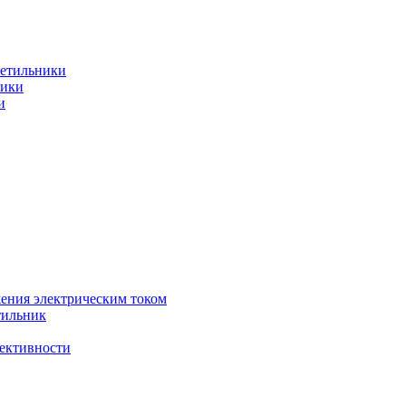
ветильники
ники
и
жения электрическим током
тильник
фективности