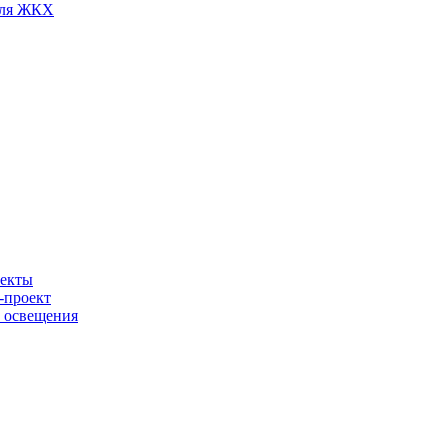
для ЖКХ
ъекты
-проект
о освещения