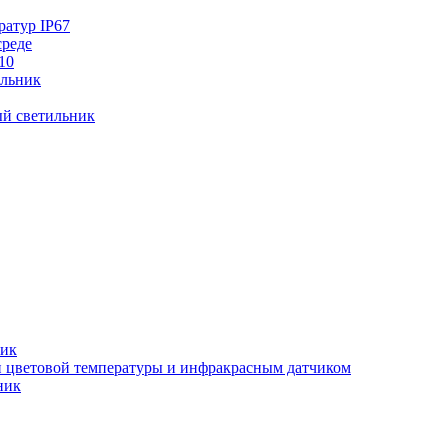
ратур IP67
среде
10
ильник
й светильник
ник
ки цветовой температуры и инфракрасным датчиком
ник