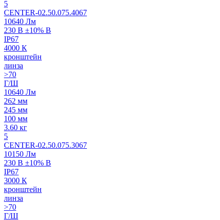
5
CENTER-02.50.075.4067
10640 Лм
230 В ±10% В
IP67
4000 К
кронштейн
линза
>70
Г/Ш
10640 Лм
262 мм
245 мм
100 мм
3.60 кг
5
CENTER-02.50.075.3067
10150 Лм
230 В ±10% В
IP67
3000 К
кронштейн
линза
>70
Г/Ш