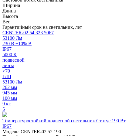
Ширина
Длина
Высота
Вес
Гарантийный срок на светильник, лет
CENTER-02.54.323.5067
53100 Лм
230 В ±10% В
IP67
5000 К
подвесной
линза
>70
Г/Ш
53100 Лм
262 мм
945 мм
100 мм
9 кг
5
Температуростойкий подвесной светильник Статус 190 Вт,
IP67
Модель: CENTER-02.52.190