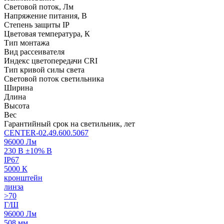
Световой поток, Лм
Напряжение питания, В
Степень защиты IP
Цветовая температура, К
Тип монтажа
Вид рассеивателя
Индекс цветопередачи CRI
Тип кривой силы света
Световой поток светильника
Ширина
Длина
Высота
Вес
Гарантийный срок на светильник, лет
CENTER-02.49.600.5067
96000 Лм
230 В ±10% В
IP67
5000 К
кронштейн
линза
>70
Г/Ш
96000 Лм
508 мм