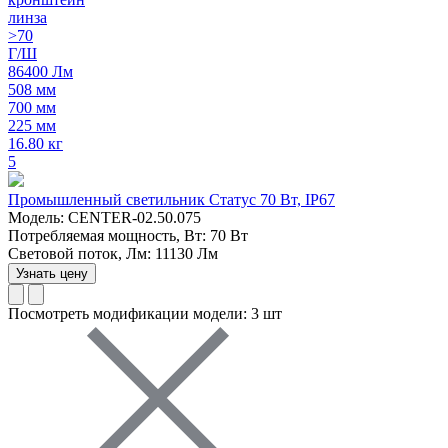
линза
>70
Г/Ш
86400 Лм
508 мм
700 мм
225 мм
16.80 кг
5
Промышленный светильник Статус 70 Вт, IP67
Модель: CENTER-02.50.075
Потребляемая мощность, Вт: 70 Вт
Световой поток, Лм: 11130 Лм
Узнать цену
Посмотреть модификации модели: 3 шт