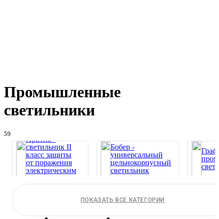
Промышленные
светильники
59
Арктик -
светильник II
Бобер -
Граф
класс защиты
универсальный
про
от поражения
цельнокорпусный
свет
электрическим
светильник
током
Прожектора
Сапс
Осветительные
ПОКАЗАТЬ ВСЕ КАТЕГОРИИ
специального
комп
комплексы
назначения
свет