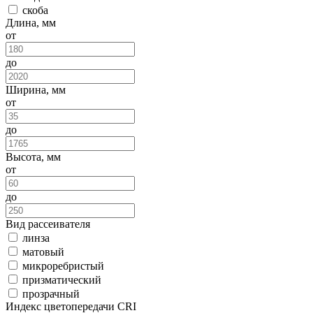
скоба
Длина, мм
от
до
Ширина, мм
от
до
Высота, мм
от
до
Вид рассеивателя
линза
матовый
микроребристый
призматический
прозрачный
Индекс цветопередачи CRI