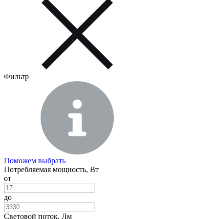
Стоун -
Трапеция -
Триад
высокопрочный
лаконичный
мощ
светильник
промышленный
свет
класса IK10
светильник
IP67
Фильтр
Поможем выбрать
Потребляемая мощность, Вт
от
до
Световой поток, Лм