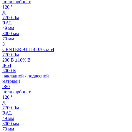
поликарбонат
120 °
Д
7700 Лм
RAL
49 мм
3000 мм
70 мм
3
CENTER-91.114.076.5254
7700 Лм
230 В ±10% В
IP54
5000 К
накладной / подвесной
матовый
>80
поликарбонат
120 °
Д
7700 Лм
RAL
49 мм
3000 мм
70 мм