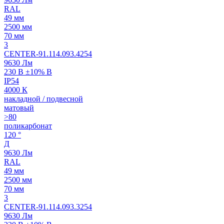
RAL
49 мм
2500 мм
70 мм
3
CENTER-91.114.093.4254
9630 Лм
230 В ±10% В
IP54
4000 К
накладной / подвесной
матовый
>80
поликарбонат
120 °
Д
9630 Лм
RAL
49 мм
2500 мм
70 мм
3
CENTER-91.114.093.3254
9630 Лм