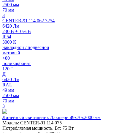
2500 мм
70 мм
3
CENTER-91.114.062.3254
6420 Лм
230 В ±10% В
IP54
3000 К
накладной / подвесной
матовый
>80
поликарбонат
120 °
Д
6420 Лм
RAL
49 мм
2500 мм
70 мм
3
Линейный светильник Лакшери 49х70х2000 мм
Модель: CENTER-91.114.075
Потребляемая мощность, Вт: 75 Вт