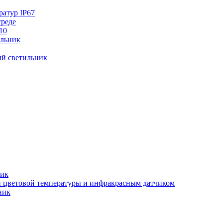
ратур IP67
среде
10
ильник
й светильник
ник
ки цветовой температуры и инфракрасным датчиком
ник