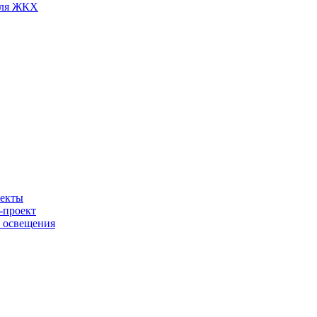
для ЖКХ
ъекты
-проект
о освещения