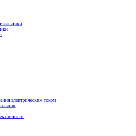
ветильники
ники
и
жения электрическим током
тильник
фективности