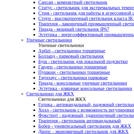
Сапсан - компактный светильник
Статус - светильник для экстремальных темпе
Стим - светильник для работы в агрессивной 
Стоун - высокопрочный светильник класса IK
Трапеция - лаконичный промышленный свет
Триада - мощный светильник IP67
Эстетика - энергоэффективный промышленны
Уличные светильники
Уличные светильники
Арбат - светильники торшерные
Боллард - парковый светильник
Буш - светильник для локальной подсветки
Гарден - светильники торшерные
Пушкин - светильники торшерные
Таунхаус - светильники парковые
Триада - консольные уличные светильники
Эстетика - изящные консольные светильники
Светильники для ЖКХ
Светильники для ЖКХ
Готика - антивандальный, надежный светиль
Холл - светильник с возможность регулиров
Фокстрот - надежный, ударопрочный светиль
Трапеция - светильник антивандальный
Бобер - универсальный светильник для ЖКХ
Дропс - экономичный светильник для ЖКХ