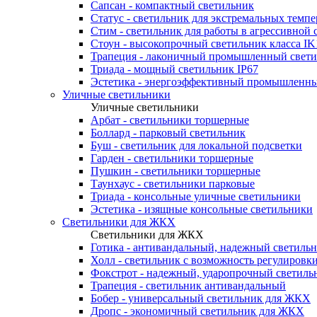
Сапсан - компактный светильник
Статус - светильник для экстремальных темпе
Стим - светильник для работы в агрессивной 
Стоун - высокопрочный светильник класса IK
Трапеция - лаконичный промышленный свет
Триада - мощный светильник IP67
Эстетика - энергоэффективный промышленны
Уличные светильники
Уличные светильники
Арбат - светильники торшерные
Боллард - парковый светильник
Буш - светильник для локальной подсветки
Гарден - светильники торшерные
Пушкин - светильники торшерные
Таунхаус - светильники парковые
Триада - консольные уличные светильники
Эстетика - изящные консольные светильники
Светильники для ЖКХ
Светильники для ЖКХ
Готика - антивандальный, надежный светиль
Холл - светильник с возможность регулиров
Фокстрот - надежный, ударопрочный светиль
Трапеция - светильник антивандальный
Бобер - универсальный светильник для ЖКХ
Дропс - экономичный светильник для ЖКХ