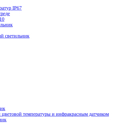
ратур IP67
среде
10
ильник
й светильник
ник
ки цветовой температуры и инфракрасным датчиком
ник