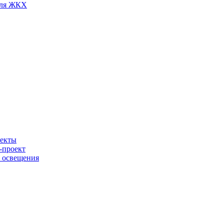
для ЖКХ
ъекты
-проект
о освещения