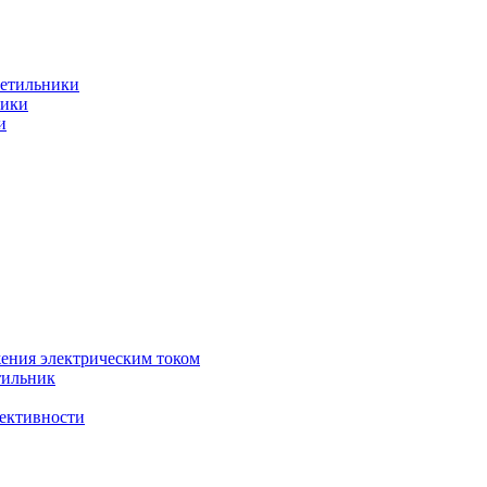
ветильники
ники
и
жения электрическим током
тильник
фективности