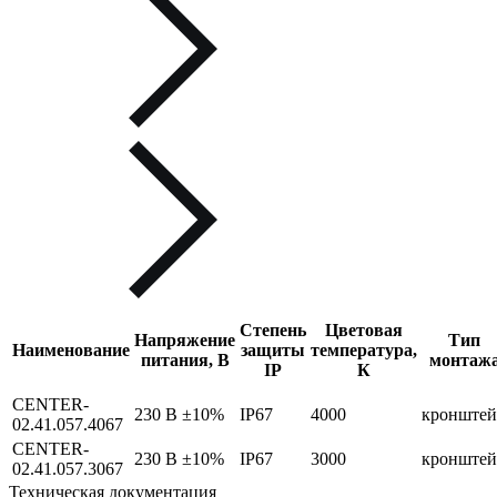
Степень
Цветовая
Напряжение
Тип
Наименование
защиты
температура,
питания, В
монтаж
IP
К
CENTER-
230 В ±10%
IP67
4000
кронште
02.41.057.4067
CENTER-
230 В ±10%
IP67
3000
кронште
02.41.057.3067
Техническая документация