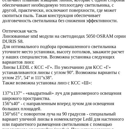
обеспечивают необходимую теплоотдачу светильника, с
другой, практически, исключают поверхности, где может
скопиться пыль. Такая конструкция обеспечивает
долговечность светильника без снижения эффективности.
Оптическая часть
Линзованные smd модули на светодиодах 5050 OSRAM серии
DURIS S8.
Для оптимального подбора промышленного светильника
уточните место установки, высоту потолков, закажите расчет
у наших специалистов. Возможна установка следующих
вариантов линз:
Линзы LEDIL с КСС «Г». По умолчанию для КСС «Г»
устанавливаются линзы с углом 90°. Возможны варианты с
углом 25°, 54° и 111°х38°.
Также возможна установка линз с КСС «Ш»:
137°х137° - «квадратный» луч для равномерного освещения
широкого пространства.
156°х40° - с направленным вперед лучом для освещения
больших площадей.
150°х61° с поворотом луча на 90 градусов - специальный
вариант уличной линзы в номенклатуре Ledil для настенного
или парапетного размещения светильников с помощью